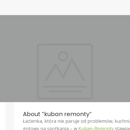
About “kuban remonty”
Łazienka, która nie paruje od problemów, kuchni
gotowy na spotkania – w
Kuban-Remonty
stawia