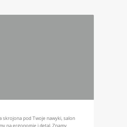
a skrojona pod Twoje nawyki, salon
my na ergonomię i detal. Znamy