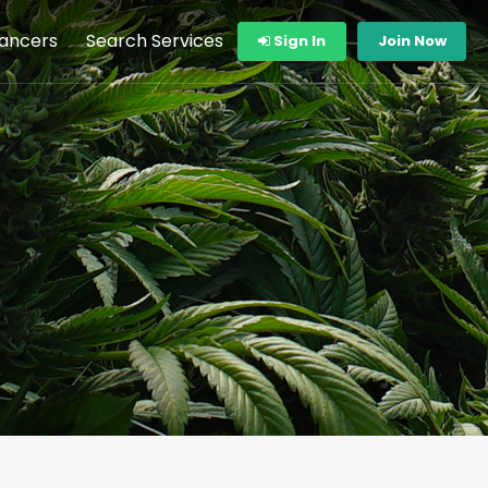
lancers
Search Services
Sign In
Join Now